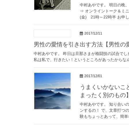
中村あやです。 明日の晩
⇒ オンライントーク＆ミニ
(金) 21時～22時半 お申し込
2017/12/11
男性の愛情を引き出す方法【男性の愛
中村あやです。 昨日は旦那さまが格闘技の試合でし
私は私で、行きたい！というところがあったからなん
2017/12/01
うまくいかないこ
まったく別のもの
中村あやです。 知り合い
ンするの！ で、文章打つ
験もちょっとあって、簡単な