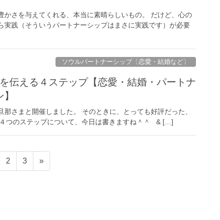
豊かさを与えてくれる、本当に素晴らしいもの。 だけど、心の
から実践（そういうパートナーシップはまさに実践です）が必要
ソウルパートナーシップ〔恋愛・結婚など〕
Oを伝える４ステップ【恋愛・結婚・パートナ
ン】
を旦那さまと開催しました。 そのときに、とっても好評だった、
つのステップについて、今日は書きますね＾＾ & […]
固
固
2
3
»
定
定
ペ
ペ
ー
ー
ジ
ジ