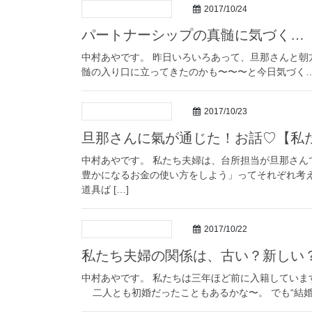
2017/10/24
パートナーシップの真髄に気づく…
中村あやです。 昨日いろいろあって、旦那さんと朝
髄の入り口に立ってきたのかも〜〜〜と今日気づく… （
2017/10/23
旦那さんに氣が通じた！お話♡【私
中村あやです。 私たち夫婦は、台所担当が旦那さん
豊かになるお金の使い方をしよう」ってそれぞれ考え
道具ば […]
2017/10/22
私たち夫婦の関係は、古い？新しい
中村あやです。 私たちは三年ほど前に入籍していま
二人とも初婚だったこともあるかな〜。 でも“結婚”