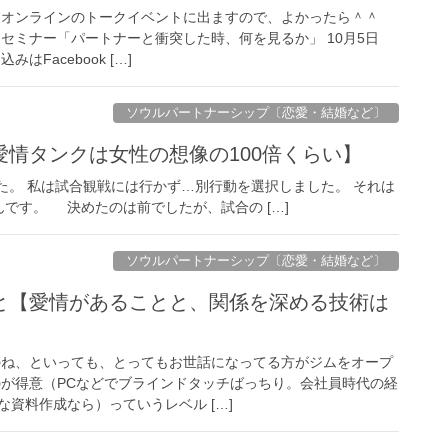
、オンラインのトークイベントに出ますので、よかったら＾＾
セミナー「パートナーと衝突した時、何を見るか」 10月5日
みはFacebook […]
ソウルパートナーシップ〔恋愛・結婚など〕
情タンクは女性の想像の100倍くらい】
た。 私は試合観戦には行かず…別行動を選択しました。 それは
です。 決めたのは前でしたが、試合の […]
ソウルパートナーシップ〔恋愛・結婚など〕
と【愛情があることと、関係を深める技術は
】
のね、といっても、とってもお世話になってる方がジムをオープ
のが得意（PCなどでブラインドタッチばっちり。会社員時代の経
資料作成なら）っていうレベル […]