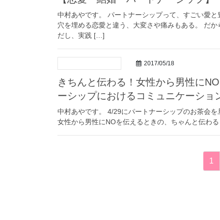
中村あやです。 パートナーシップって、すごい愛と
穴を埋める恋愛と違う、大変さや痛みもある。 だ
だし、実践 […]
2017/05/18
きちんと伝わる！女性から男性にN
ーシップにおけるコミュニケーショ
中村あやです。 4/29にパートナーシップのお茶会
女性から男性にNOを伝えるときの、ちゃんと伝わる４
投
固
1
稿
定
ペ
ナ
ー
ビ
ジ