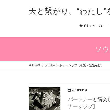
コ
ナ
ン
ビ
天と繋がり、“わたし”
テ
ゲ
ン
ー
サイトについて
ツ
シ
へ
ョ
ス
ン
キ
に
ソウ
ッ
移
プ
動
HOME
ソウルパートナーシップ〔恋愛・結婚など〕
2018/10/04
パートナーと衝突
ナーシップ】