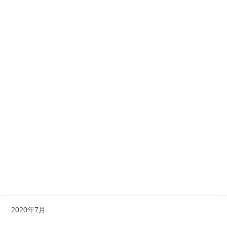
個人セッション
コーチングとは
お客様の声
お茶会・セミナー感想
個人セッションご感想
アーカイブ化
2020年10月
2020年9月
2020年8月
2020年7月