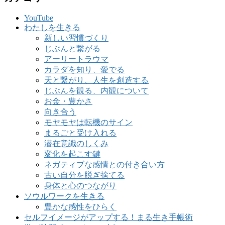
YouTube
わたしを生きる
新しい習慣づくり
じぶんと繋がる
アーリートラウマ
カラダを知り、愛でる
天と繋がり、人生を創造する
じぶんを観る、内観について
お金・豊かさ
向き合う
モヤモヤは転機のサイン
まるごと受け入れる
潜在意識のしくみ
変化を起こす鍵
ネガティブな感情との付き合い方
古い自分を脱ぎ捨てる
身体と心のつながり
ソウルワークを生きる
豊かな感性をひらく
セルフイメージがアップする！まる生き手帳術