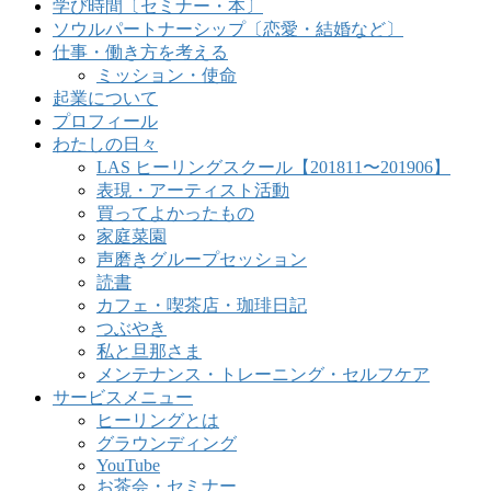
学び時間〔セミナー・本〕
ソウルパートナーシップ〔恋愛・結婚など〕
仕事・働き方を考える
ミッション・使命
起業について
プロフィール
わたしの日々
LAS ヒーリングスクール【201811〜201906】
表現・アーティスト活動
買ってよかったもの
家庭菜園
声磨きグループセッション
読書
カフェ・喫茶店・珈琲日記
つぶやき
私と旦那さま
メンテナンス・トレーニング・セルフケア
サービスメニュー
ヒーリングとは
グラウンディング
YouTube
お茶会・セミナー