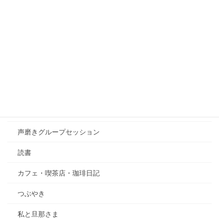
プロフィール
わたしの日々
LAS ヒーリングスクール【201811〜201906】
表現・アーティスト活動
買ってよかったもの
家庭菜園
声磨きグループセッション
読書
カフェ・喫茶店・珈琲日記
つぶやき
私と旦那さま