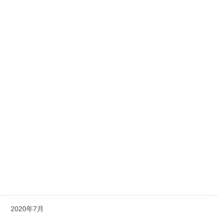
個人セッション
コーチングとは
お客様の声
お茶会・セミナー感想
個人セッションご感想
アーカイブ化
2020年10月
2020年9月
2020年8月
2020年7月