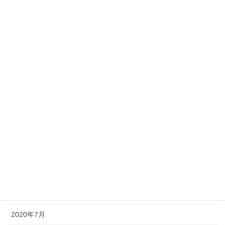
個人セッション
コーチングとは
お客様の声
お茶会・セミナー感想
個人セッションご感想
アーカイブ化
2020年10月
2020年9月
2020年8月
2020年7月