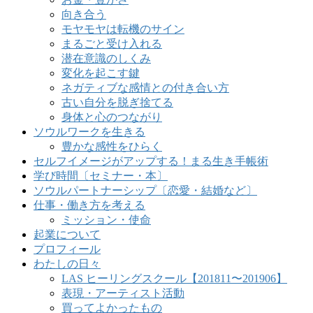
向き合う
モヤモヤは転機のサイン
まるごと受け入れる
潜在意識のしくみ
変化を起こす鍵
ネガティブな感情との付き合い方
古い自分を脱ぎ捨てる
身体と心のつながり
ソウルワークを生きる
豊かな感性をひらく
セルフイメージがアップする！まる生き手帳術
学び時間〔セミナー・本〕
ソウルパートナーシップ〔恋愛・結婚など〕
仕事・働き方を考える
ミッション・使命
起業について
プロフィール
わたしの日々
LAS ヒーリングスクール【201811〜201906】
表現・アーティスト活動
買ってよかったもの