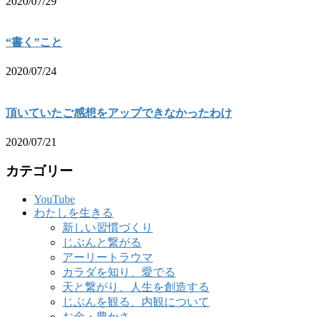
2020/07/29
“書く”こと
2020/07/24
頂いていたご感想をアップできなかったわけ
2020/07/21
カテゴリー
YouTube
わたしを生きる
新しい習慣づくり
じぶんと繋がる
アーリートラウマ
カラダを知り、愛でる
天と繋がり、人生を創造する
じぶんを観る、内観について
お金・豊かさ