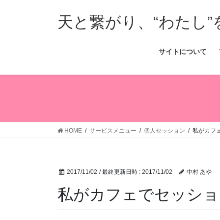
コ
ナ
ン
ビ
天と繋がり、“わたし”
テ
ゲ
ン
ー
サイトについて
ツ
シ
へ
ョ
ス
ン
キ
に
ッ
移
プ
動
HOME
サービスメニュー
個人セッション
私がカフ
2017/11/02
/ 最終更新日時 :
2017/11/02
中村 あや
私がカフェでセッショ