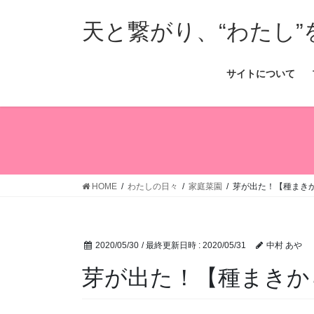
コ
ナ
ン
ビ
天と繋がり、“わたし”
テ
ゲ
ン
ー
サイトについて
ツ
シ
へ
ョ
ス
ン
キ
に
ッ
移
プ
動
HOME
わたしの日々
家庭菜園
芽が出た！【種まき
2020/05/30
/ 最終更新日時 :
2020/05/31
中村 あや
芽が出た！【種まきか