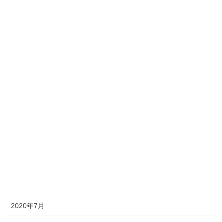
個人セッション
コーチングとは
お客様の声
お茶会・セミナー感想
個人セッションご感想
アーカイブ化
2020年10月
2020年9月
2020年8月
2020年7月